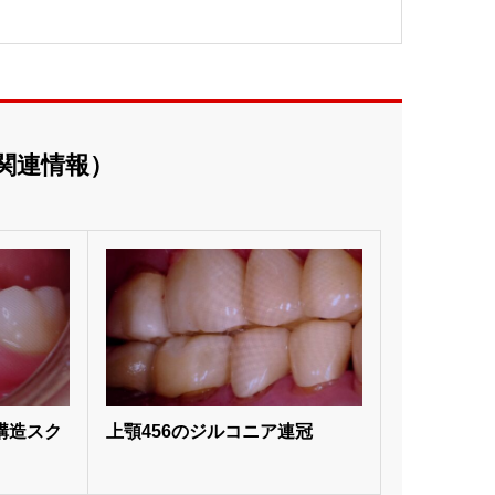
関連情報）
構造スク
上顎456のジルコニア連冠