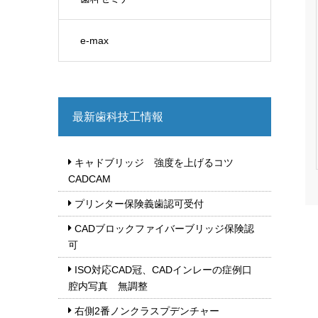
e-max
最新歯科技工情報
キャドブリッジ 強度を上げるコツ
CADCAM
プリンター保険義歯認可受付
CADブロックファイバーブリッジ保険認
可
ISO対応CAD冠、CADインレーの症例口
腔内写真 無調整
右側2番ノンクラスプデンチャー