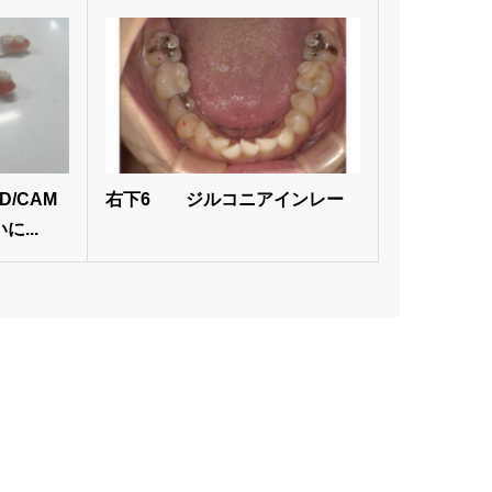
/CAM
右下6 ジルコニアインレー
...