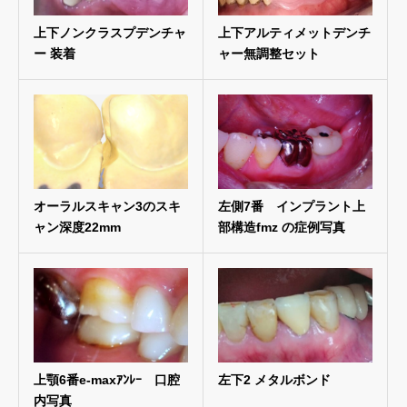
上下ノンクラスプデンチャ
上下アルティメットデンチ
ー 装着
ャー無調整セット
オーラルスキャン3のスキ
左側7番 インプラント上
ャン深度22mm
部構造fmz の症例写真
上顎6番e-maxｱﾝﾚｰ 口腔
左下2 メタルボンド
内写真