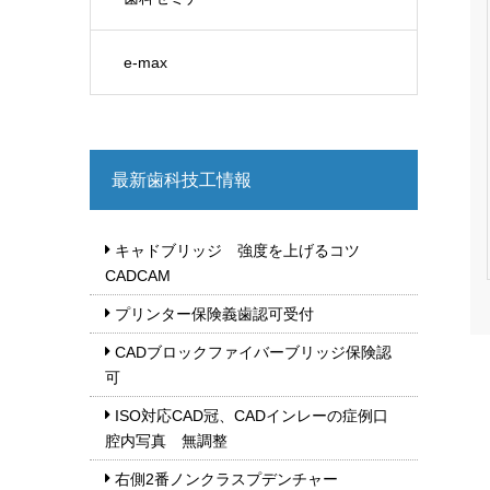
e-max
最新歯科技工情報
キャドブリッジ 強度を上げるコツ
CADCAM
プリンター保険義歯認可受付
CADブロックファイバーブリッジ保険認
可
ISO対応CAD冠、CADインレーの症例口
腔内写真 無調整
右側2番ノンクラスプデンチャー