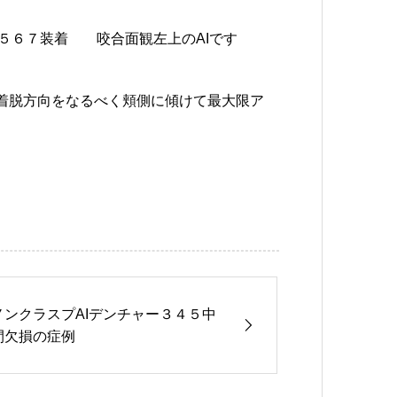
５６７装着 咬合面観左上のAIです
着脱方向をなるべく頬側に傾けて最大限ア
ノンクラスプAIデンチャー３４５中
間欠損の症例