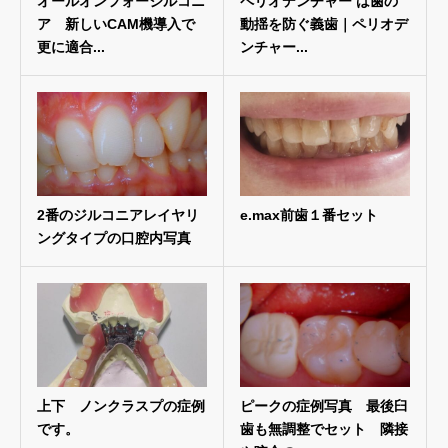
オールオンフォージルコニ
ペリオデンチャー は歯の
ア 新しいCAM機導入で
動揺を防ぐ義歯｜ペリオデ
更に適合...
ンチャー...
2番のジルコニアレイヤリ
e.max前歯１番セット
ングタイプの口腔内写真
上下 ノンクラスプの症例
ピークの症例写真 最後臼
です。
歯も無調整でセット 隣接