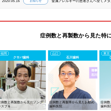
2020.05.16
金属アレルギーの患者さんへ全くメタ
お知らせ
症例数と再製数から見た特
福岡
山口
東京
クサバ歯科
石川歯科
症例数と再製数から見たノンク
症例数と再製率から見たお勧め
症例数
ラスプ＆……
歯科医院……
歯科医